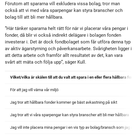
Förutom att spararna vill exkludera vissa bolag, tror man
också att vi med våra sparpengar kan styra branscher och
bolag till att bli mer hållbara.
”Här tänker spararna helt rätt för när vi placerar våra pengar i
fonder, då blir vi också indirekt delägare i bolagen fonden
investerar i. Det är dock fondbolaget som får utföra denna typ
av aktiv ägarstyrning och påverkansarbete. Svårigheten ligger i
att detta arbete och framför allt resultatet av det, kan vara
svårt att mäta och följa upp”, säger Kull.
Vilket/vilka är skälen till att du valt att spara i en eller flera hållbara fond
För att jag vill värna vår miljö
Jag tror att hållbara fonder kommer ge bäst avkastning på sikt
Jag tror att vi våra sparpengar kan styra branscher att bli mer hållbara
Jag vill inte placera mina pengar i en vis typ av bolag/bransch som jag ans