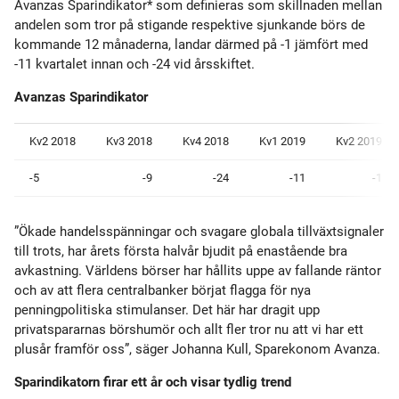
Avanzas Sparindikator* som definieras som skillnaden mellan
andelen som tror på stigande respektive sjunkande börs de
kommande 12 månaderna, landar därmed på -1 jämfört med
-11 kvartalet innan och -24 vid årsskiftet.
Avanzas Sparindikator
Kv2 2018
Kv3 2018
Kv4 2018
Kv1 2019
Kv2 2019
-5
-9
-24
-11
-1
”Ökade handelsspänningar och svagare globala tillväxtsignaler
till trots, har årets första halvår bjudit på enastående bra
avkastning. Världens börser har hållits uppe av fallande räntor
och av att flera centralbanker börjat flagga för nya
penningpolitiska stimulanser. Det här har dragit upp
privatspararnas börshumör och allt fler tror nu att vi har ett
plusår framför oss”, säger Johanna Kull, Sparekonom Avanza.
Sparindikatorn firar ett år och visar tydlig trend