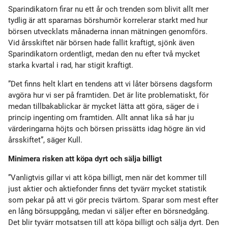
Sparindikatorn firar nu ett år och trenden som blivit allt mer
tydlig är att spararnas börshumör korrelerar starkt med hur
börsen utvecklats månaderna innan mätningen genomförs.
Vid årsskiftet när börsen hade fallit kraftigt, sjönk även
Sparindikatorn ordentligt, medan den nu efter två mycket
starka kvartal i rad, har stigit kraftigt.
”Det finns helt klart en tendens att vi låter börsens dagsform
avgöra hur vi ser på framtiden. Det är lite problematiskt, för
medan tillbakablickar är mycket lätta att göra, säger de i
princip ingenting om framtiden. Allt annat lika så har ju
värderingarna höjts och börsen prissätts idag högre än vid
årsskiftet”, säger Kull.
Minimera risken att köpa dyrt och sälja billigt
”Vanligtvis gillar vi att köpa billigt, men när det kommer till
just aktier och aktiefonder finns det tyvärr mycket statistik
som pekar på att vi gör precis tvärtom. Sparar som mest efter
en lång börsuppgång, medan vi säljer efter en börsnedgång.
Det blir tyvärr motsatsen till att köpa billigt och sälja dyrt. Den