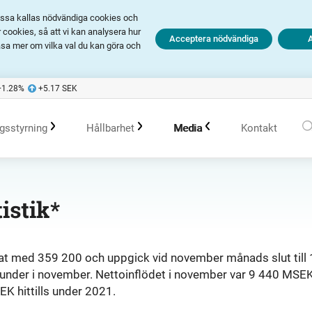
Dessa kallas nödvändiga cookies och
cookies, så att vi kan analysera hur
Acceptera nödvändiga
äsa mer om vilka val du kan göra och
+1.28
%
+5.17
SEK
gsstyrning
Hållbarhet
Media
Kontakt
olagsstyrningsrapporter
Hållbarhet i Avanza
Pressmeddelanden
istik*
er
Bolagsordning
Policys
Prenumerera
at med 359 200 och uppgick vid november månads slut till 
under i november. Nettoinflödet i november var 9 440 MSEK
Bolagsstämma
Hållbarhetsarbete vid portföljförvaltning
Talespersoner
EK hittills under 2021.