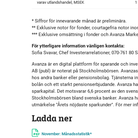
varav utlandshandel, MSEK
1
* Siffror för innevarande månad är preliminära.
** Exklusive notor för fonder, courtagefria notor in
*** Exklusive omsättning i fonder och Avanza Marke
För ytterligare information vänligen kontakta:
Sofia Svavar, Chef Investerarrelationer, 070-761 80 5
Avanza är en digital plattform för sparande och i
AB (publ) är noterat på Stockholmsbörsen. Avanzas k
hos andra banker eller pensionsbolag. Tjänsterna in
bolån och ett starkt pensionserbjudande. Avanza har
sparkapital. Det motsvarar 6,6 procent av den svens
Stockholmsbörsen bland svenska banker. Avanza har 
utmärkelse "Årets nöjdaste sparkunder". För mer in
Ladda ner
November: Månadsstatistik*