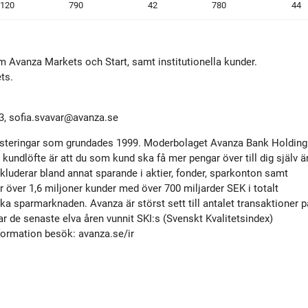
 120
790
42
780
44
om Avanza Markets och Start, samt institutionella kunder.
ts.
3,
sofia.svavar@avanza.se
nvesteringar som grundades 1999. Moderbolaget Avanza Bank Holding
undlöfte är att du som kund ska få mer pengar över till dig själv ä
kluderar bland annat sparande i aktier, fonder, sparkonton samt
 över 1,6 miljoner kunder med över 700 miljarder SEK i totalt
ka sparmarknaden. Avanza är störst sett till antalet transaktioner p
de senaste elva åren vunnit SKI:s (Svenskt Kvalitetsindex)
formation besök: avanza.se/ir