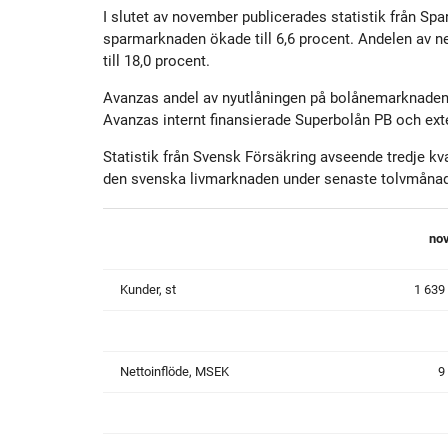
Historik
Aktien
S
I slutet av november publicerades statistik från Sp
sparmarknaden ökade till 6,6 procent. Andelen av n
till 18,0 procent.
Utmärkelser
Primärkapitalinstrument
Avanzas andel av nyutlåningen på bolånemarknaden up
Avanzas internt finansierade Superbolån PB och ex
Kultur
Kalender
Statistik från Svensk Försäkring avseende tredje kva
den svenska livmarknaden under senaste tolvmånade
Organisation
Förlagslån
no
Avanza Fonder
Kunder, st
1 639
Avanza Pension
P
Nettoinflöde, MSEK
9
Placera