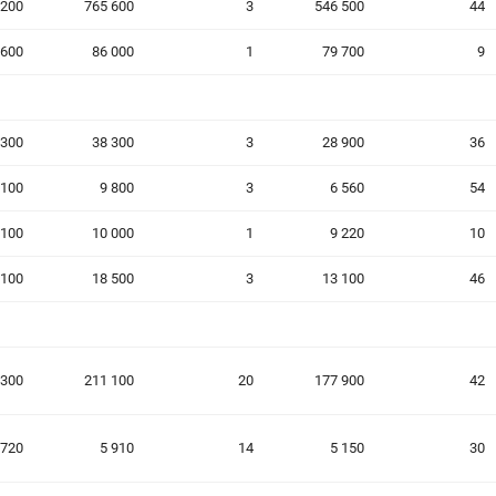
 200
765 600
3
546 500
44
 600
86 000
1
79 700
9
 300
38 300
3
28 900
36
 100
9 800
3
6 560
54
 100
10 000
1
9 220
10
 100
18 500
3
13 100
46
 300
211 100
20
177 900
42
 720
5 910
14
5 150
30