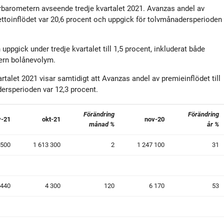
tyrelse
Bildbank
arbarometern avseende tredje kvartalet 2021. Avanzas andel av
ettoinflödet var 20,6 procent och uppgick för tolvmånadersperioden
Koncernledning
Sociala medier
pgick under tredje kvartalet till 1,5 procent, inkluderat både
tern bolånevolym.
Valberedning
rtalet 2021 visar samtidigt att Avanzas andel av premieinflödet till
rsperioden var 12,3 procent.
Revisor
Förändring
Förändring
v-21
okt-21
nov-20
månad %
år %
Incitamentsprogram
 500
1 613 300
2
1 247 100
31
olicys
 440
4 300
120
6 170
53