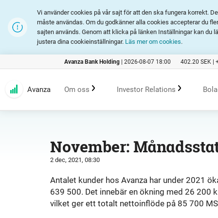
Vi använder cookies på vår sajt för att den ska fungera korrekt. 
måste användas. Om du godkänner alla cookies accepterar du fler 
sajten används. Genom att klicka på länken Inställningar kan du l
justera dina cookieinställningar.
Läs mer om cookies
.
Avanza Bank Holding
|
2026-08-07 18:00
402.20
SEK |
Avanza
Om oss
Investor Relations
Bola
Kundlöfte
En investering i Avanza
B
November: Månadsstat
2 dec, 2021, 08:30
Erbjudande
Rapporter och presentation
Antalet kunder hos Avanza har under 2021 ök
639 500. Det innebär en ökning med 26 200 k
Marknadsföring
Finansiell statistik
vilket ger ett totalt nettoinflöde på 85 700 MS