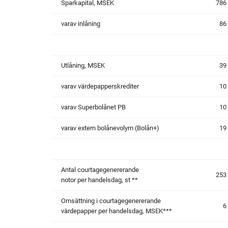
Sparkapital, MSEK
786
varav inlåning
86
Utlåning, MSEK
39
varav värdepapperskrediter
10
varav Superbolånet PB
10
varav extern bolånevolym (Bolån+)
19
Antal courtagegenererande
253
notor per handelsdag, st **
Omsättning i courtagegenererande
6
värdepapper per handelsdag, MSEK***