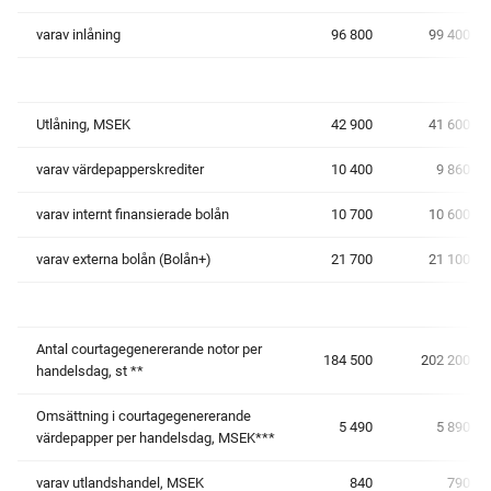
varav inlåning
96 800
99 400
Utlåning, MSEK
42 900
41 600
varav värdepapperskrediter
10 400
9 860
varav internt finansierade bolån
10 700
10 600
varav externa bolån (Bolån+)
21 700
21 100
Antal courtagegenererande notor per
184 500
202 200
handelsdag, st **
Omsättning i courtagegenererande
5 490
5 890
värdepapper per handelsdag, MSEK***
varav utlandshandel, MSEK
840
790