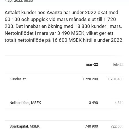
4 apr, 2022, 08:30
Antalet kunder hos Avanza har under 2022 ökat med
60 100 och uppgick vid mars månads slut till 1 720
200. Det innebär en ökning med 18 800 kunder i mars.
Nettoinflödet i mars var 3 490 MSEK, vilket ger ett
totalt nettoinflöde på 16 600 MSEK hittills under 2022.
mar-22
feb-22
Kunder, st
1 720 200
1 701 400
Nettoinflöde, MSEK
3 490
4 810
Sparkapital, MSEK
740 900
722 600